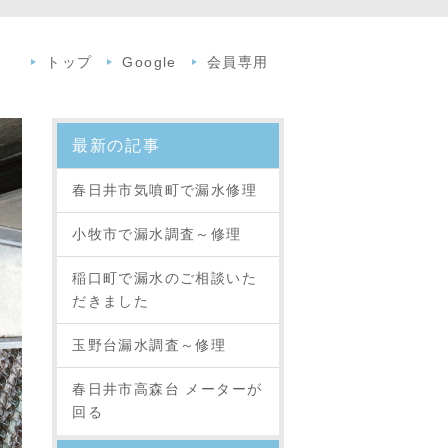
トップ
Google
会員専用
最新の記事
春日井市気噴町で漏水修理
小牧市で漏水調査～修理
稲口町で漏水のご相談いた
だきました
玉野台漏水調査～修理
春日井市高森台 メーターが
回る