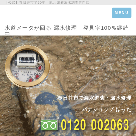
【公式】春日井市で30年 地元密着漏水調査専門店
Toggle
MENU
navigation
水道メータが回る 漏水修理 発見率100％継続
中
春日井市で漏水調査・漏水修理
パナショップ ほった