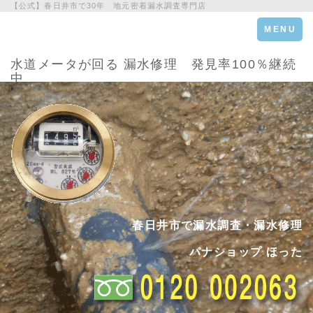
【公式】春日井市で30年 地元密着漏水調査専門店
Toggle
MENU
navigation
水道メータが回る 漏水修理 発見率100％継続
中
春日井市で漏水調査・漏水修理
パナショップ ほった